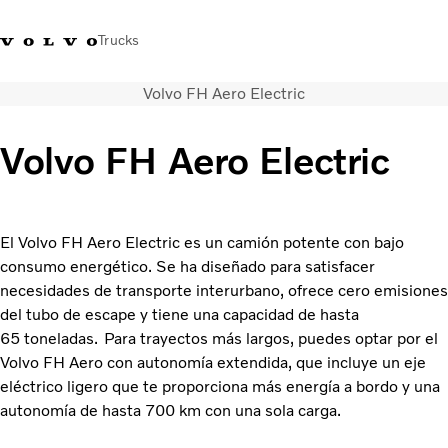
Trucks
Volvo FH Aero Electric
Soluciones de transporte
Camiones
Volvo FH Aero Electric
Servicios
Distribuidor Volvo Trucks
Noticias
Acerca de nosotros
El Volvo FH Aero Electric es un camión potente con bajo
Contacto
consumo energético. Se ha diseñado para satisfacer
Cada gota cuenta
necesidades de transporte interurbano, ofrece cero emisiones
Truck Builder
del tubo de escape y tiene una capacidad de hasta
65 toneladas. Para trayectos más largos, puedes optar por el
Volvo FH Aero con autonomía extendida, que incluye un eje
eléctrico ligero que te proporciona más energía a bordo y una
autonomía de hasta 700 km con una sola carga.