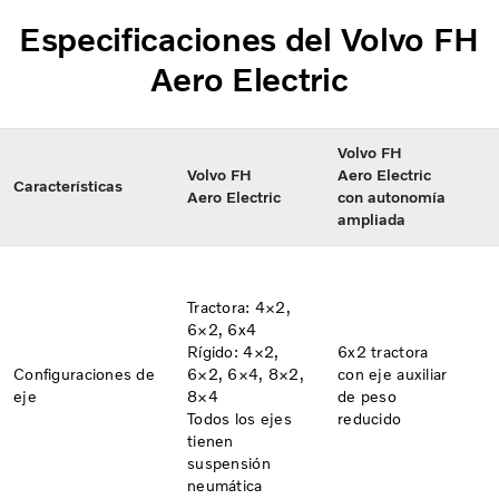
Especificaciones del Volvo FH
Aero Electric
Volvo FH
Volvo FH
Aero Electric
Características​
Aero Electric
con autonomía
ampliada
Tractora: 4×2,
6×2​, 6x4
Rígido: 4×2,
6x2 tractora
Configuraciones de
6×2, 6×4, 8×2,
con eje auxiliar
eje​
8×4
de peso
Todos los ejes
reducido
tienen
suspensión
neumática