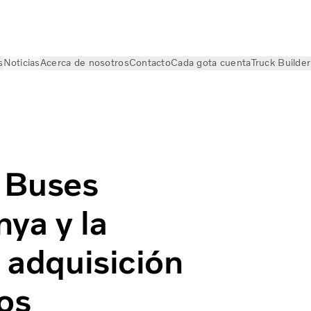
s
Noticias
Acerca de nosotros
Contacto
Cada gota cuenta
Truck Builder
an por Catalunya y la sostenibilidad con la adquisición de tr
o Buses
ya y la
a adquisición
os