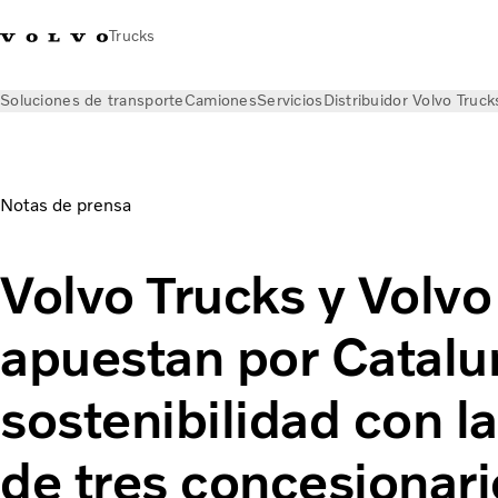
Trucks
Soluciones de transporte
Camiones
Servicios
Distribuidor Volvo Truck
Noticias
Notas de prensa
Volvo Trucks y Volvo Buses apuest
Notas de prensa
Volvo Trucks y Volv
apuestan por Catalun
sostenibilidad con l
de tres concesionari