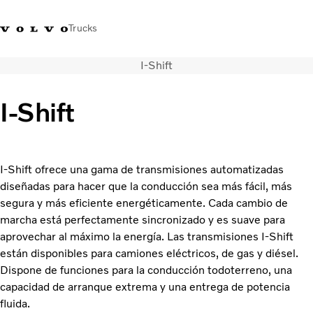
Trucks
I-Shift
Soluciones de transporte
Camiones
I-Shift
Servicios
Distribuidor Volvo Trucks
Noticias
Acerca de nosotros
I-Shift ofrece una gama de transmisiones automatizadas
Contacto
diseñadas para hacer que la conducción sea más fácil, más
Cada gota cuenta
segura y más eficiente energéticamente. Cada cambio de
Truck Builder
marcha está perfectamente sincronizado y es suave para
aprovechar al máximo la energía. Las transmisiones I-Shift
están disponibles para camiones eléctricos, de gas y diésel.
Dispone de funciones para la conducción todoterreno, una
capacidad de arranque extrema y una entrega de potencia
fluida.