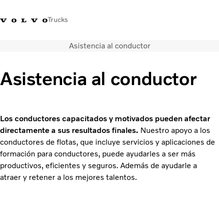
Trucks
Asistencia al conductor
Soluciones de transporte
Camiones
Asistencia al conductor
Servicios
Distribuidor Volvo Trucks
Noticias
Acerca de nosotros
Los conductores capacitados y motivados pueden afectar
Contacto
directamente a sus resultados finales.
Nuestro apoyo a los
Cada gota cuenta
conductores de flotas, que incluye servicios y aplicaciones de
Truck Builder
formación para conductores, puede ayudarles a ser más
productivos, eficientes y seguros. Además de ayudarle a
atraer y retener a los mejores talentos.