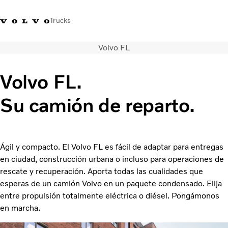
Trucks
Volvo FL
Soluciones de transporte
Camiones
Volvo FL.
Servicios
Distribuidor Volvo Trucks
Su camión de reparto.
Noticias
Acerca de nosotros
Contacto
Cada gota cuenta
Ágil y compacto. El Volvo FL es fácil de adaptar para entregas
Truck Builder
en ciudad, construcción urbana o incluso para operaciones de
rescate y recuperación. Aporta todas las cualidades que
esperas de un camión Volvo en un paquete condensado. Elija
entre propulsión totalmente eléctrica o diésel. Pongámonos
en marcha.