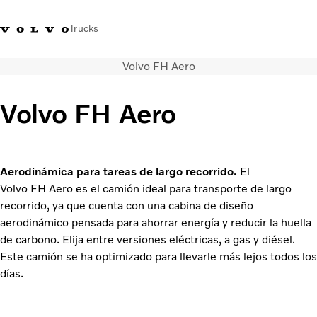
Trucks
Volvo FH Aero
Soluciones de transporte
Camiones
Volvo FH Aero
Servicios
Distribuidor Volvo Trucks
Noticias
Acerca de nosotros
Aerodinámica para tareas de largo recorrido.
El
Contacto
Volvo FH Aero es el camión ideal para transporte de largo
Cada gota cuenta
recorrido, ya que cuenta con una cabina de diseño
Truck Builder
aerodinámico pensada para ahorrar energía y reducir la huella
de carbono. Elija entre versiones eléctricas, a gas y diésel.
Este camión se ha optimizado para llevarle más lejos todos los
días.