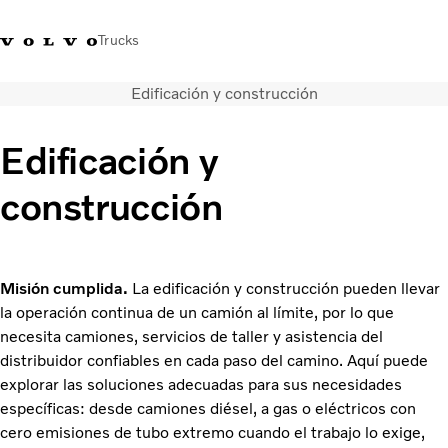
Trucks
Edificación y construcción
Soluciones de transporte
Camiones
Edificación y
Servicios
Distribuidor Volvo Trucks
construcción
Noticias
Acerca de nosotros
Contacto
Cada gota cuenta
Misión cumplida.
La edificación y construcción pueden llevar
Truck Builder
la operación continua de un camión al límite, por lo que
necesita camiones, servicios de taller y asistencia del
distribuidor confiables en cada paso del camino. Aquí puede
explorar las soluciones adecuadas para sus necesidades
específicas: desde camiones diésel, a gas o eléctricos con
cero emisiones de tubo extremo cuando el trabajo lo exige,