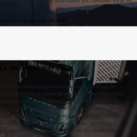
que en nuestros talleres autorizados sus camiones están en
buenas manos.
Explorar los servicios del taller
La seguridad ante todo
Nuestros camiones son líderes en características de
seguridad como la cabina de alta resistencia. Pero no nos
quedamos ahí. Nuestros servicios pueden brindarle más
control para reducir los accidentes. Desde alertas en tiempo
real y limitación automática de velocidad hasta tiempos de
conductor y registros de seguridad para ayudar con el
cumplimiento de las normas y reducir los incidentes