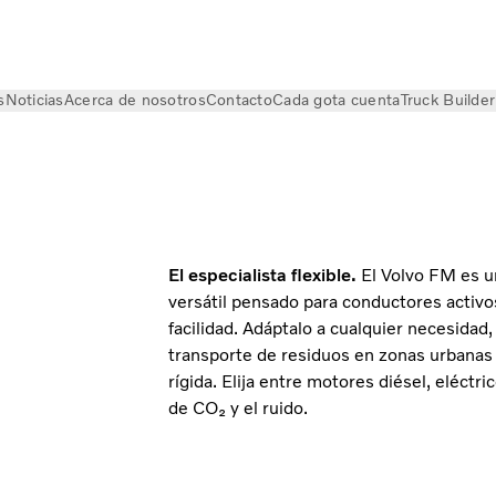
s
Noticias
Acerca de nosotros
Contacto
Cada gota cuenta
Truck Builder
El especialista flexible.
El Volvo FM es un
versátil pensado para conductores activos
facilidad. Adáptalo a cualquier necesidad,
transporte de residuos en zonas urbanas 
rígida. Elija entre motores diésel, eléctr
de CO₂ y el ruido.