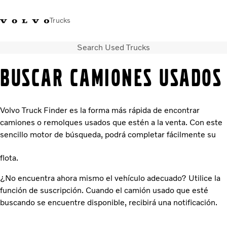
Trucks
Search Used Trucks
Soluciones de transporte
Camiones
BUSCAR CAMIONES USADOS
Servicios
Distribuidor Volvo Trucks
Noticias
Volvo Truck Finder es la forma más rápida de encontrar
Acerca de nosotros
camiones o remolques usados que estén a la venta. Con este
Contacto
sencillo motor de búsqueda, podrá completar fácilmente su
Cada gota cuenta
Truck Builder
flota.
¿No encuentra ahora mismo el vehículo adecuado? Utilice la
función de suscripción. Cuando el camión usado que esté
buscando se encuentre disponible, recibirá una notificación.