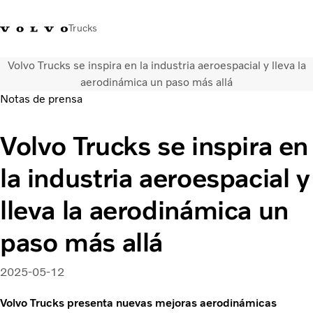
Trucks
Volvo Trucks se inspira en la industria aeroespacial y lleva la
Soluciones de transporte
aerodinámica un paso más allá
Camiones
Notas de prensa
Servicios
Distribuidor Volvo Trucks
Volvo Trucks se inspira en
Noticias
Acerca de nosotros
la industria aeroespacial y
Contacto
Cada gota cuenta
lleva la aerodinámica un
Truck Builder
paso más allá
2025-05-12
Volvo Trucks presenta nuevas mejoras aerodinámicas