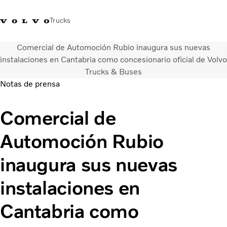
Trucks
Comercial de Automoción Rubio inaugura sus nuevas
Soluciones de transporte
instalaciones en Cantabria como concesionario oficial de Volvo
Camiones
Trucks & Buses
Servicios
Notas de prensa
Distribuidor Volvo Trucks
Noticias
Comercial de
Acerca de nosotros
Contacto
Automoción Rubio
Cada gota cuenta
Truck Builder
inaugura sus nuevas
instalaciones en
Cantabria como