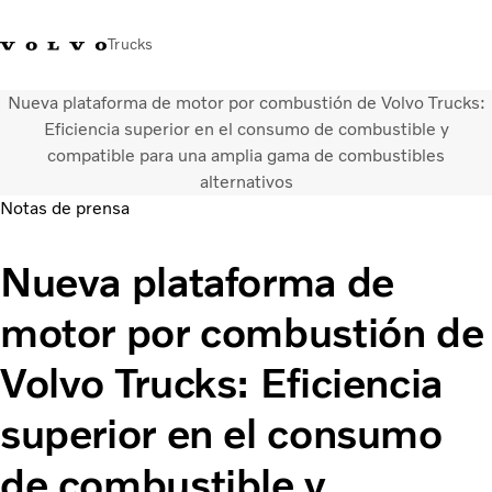
Trucks
Nueva plataforma de motor por combustión de Volvo Trucks:
Soluciones de transporte
Eficiencia superior en el consumo de combustible y
Camiones
compatible para una amplia gama de combustibles
Servicios
alternativos
Distribuidor Volvo Trucks
Notas de prensa
Noticias
Acerca de nosotros
Nueva plataforma de
Contacto
Cada gota cuenta
motor por combustión de
Truck Builder
Volvo Trucks: Eficiencia
superior en el consumo
de combustible y