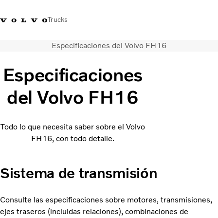
Trucks
Especificaciones del Volvo FH16
Soluciones de transporte
Camiones
Especificaciones
Servicios
Distribuidor Volvo Trucks
del Volvo FH16
Noticias
Acerca de nosotros
Todo lo que necesita saber sobre el Volvo
Contacto
FH16, con todo detalle.
Cada gota cuenta
Truck Builder
Sistema de transmisión
Consulte las especificaciones sobre motores, transmisiones,
ejes traseros (incluidas relaciones), combinaciones de