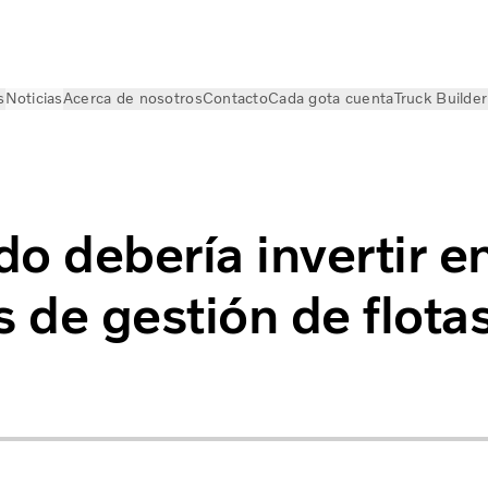
s
Noticias
Acerca de nosotros
Contacto
Cada gota cuenta
Truck Builder
 de flotas
o debería invertir e
s de gestión de flota