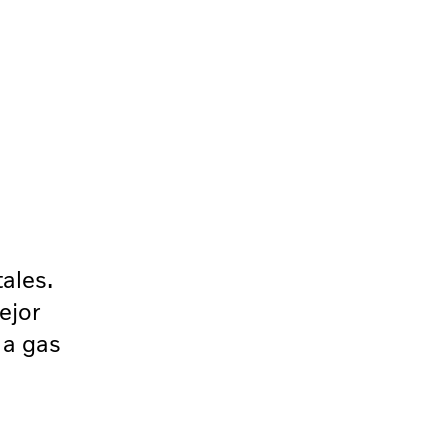
ales.
ejor
 a gas