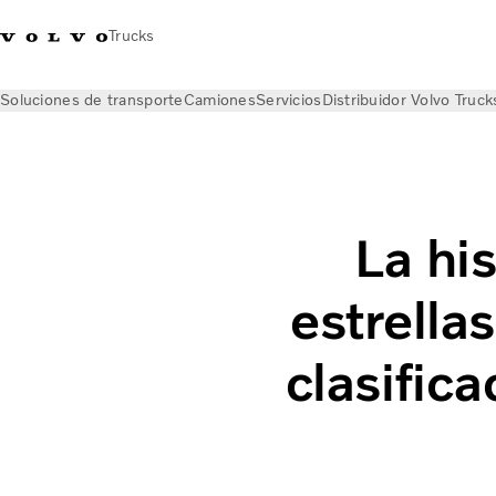
Trucks
Soluciones de transporte
Camiones
Servicios
Distribuidor Volvo Truck
Noticias
Volvo Trucks Magazine Online
Cómo ha conseguido 
La his
estrella
clasific