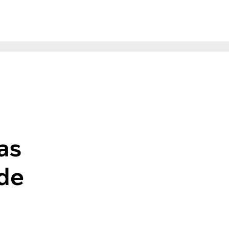
miones
as
 de