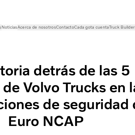
s
Noticias
Acerca de nosotros
Contacto
Cada gota cuenta
Truck Builder
Volvo Trucks las 5 estrellas Euro NCAP en seguridad de ca
toria detrás de las 5
s de Volvo Trucks en l
aciones de seguridad
Euro NCAP