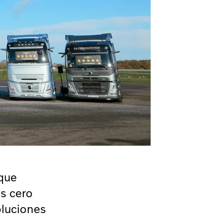
 que
es cero
oluciones